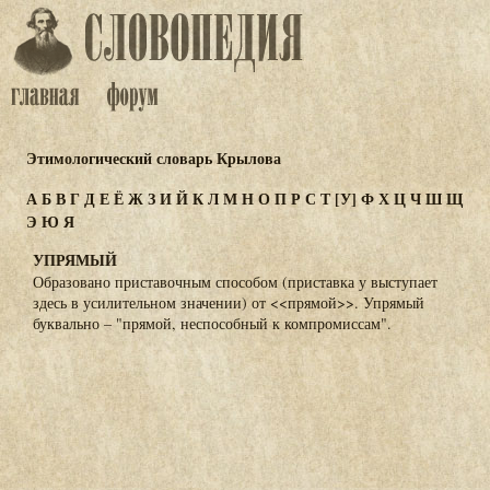
Этимологический словарь Крылова
А
Б
В
Г
Д
Е
Ё
Ж
З
И
Й
К
Л
М
Н
О
П
Р
С
Т
[У]
Ф
Х
Ц
Ч
Ш
Щ
Э
Ю
Я
УПРЯМЫЙ
Образовано приставочным способом (приставка у выступает
здесь в усилительном значении) от <<прямой>>. Упрямый
буквально – "прямой, неспособный к компромиссам".