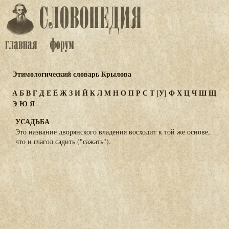
Этимологический словарь Крылова
А
Б
В
Г
Д
Е
Ё
Ж
З
И
Й
К
Л
М
Н
О
П
Р
С
Т
[У]
Ф
Х
Ц
Ч
Ш
Щ
Э
Ю
Я
УСАДЬБА
Это название дворянского владения восходит к той же основе,
что и глагол садить ("сажать").