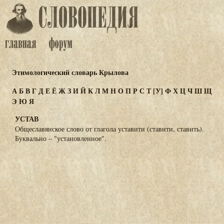
Этимологический словарь Крылова
А
Б
В
Г
Д
Е
Ё
Ж
З
И
Й
К
Л
М
Н
О
П
Р
С
Т
[У]
Ф
Х
Ц
Ч
Ш
Щ
Э
Ю
Я
УСТАВ
Общеславянское слово от глагола уставити (ставити, ставить).
Буквально – "установленное".