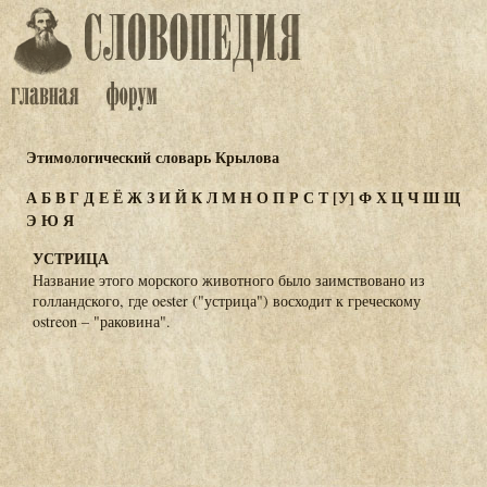
Этимологический словарь Крылова
А
Б
В
Г
Д
Е
Ё
Ж
З
И
Й
К
Л
М
Н
О
П
Р
С
Т
[У]
Ф
Х
Ц
Ч
Ш
Щ
Э
Ю
Я
УСТРИЦА
Название этого морского животного было заимствовано из
голландского, где oester ("устрица") восходит к греческому
ostreon – "раковина".