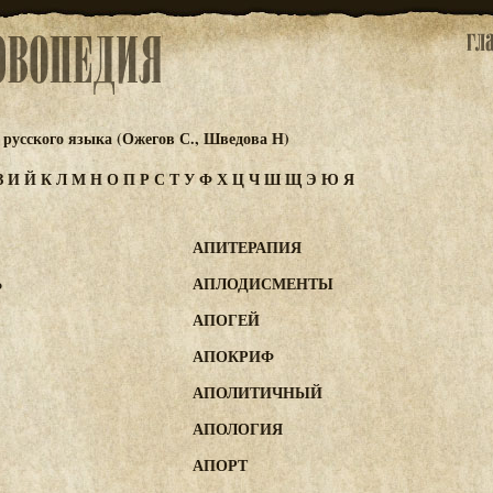
русского языка (Ожегов С., Шведова Н)
З
И
Й
К
Л
М
Н
О
П
Р
С
Т
У
Ф
Х
Ц
Ч
Ш
Щ
Э
Ю
Я
АПИТЕРАПИЯ
Ь
АПЛОДИСМЕНТЫ
АПОГЕЙ
АПОКРИФ
АПОЛИТИЧНЫЙ
АПОЛОГИЯ
АПОРТ