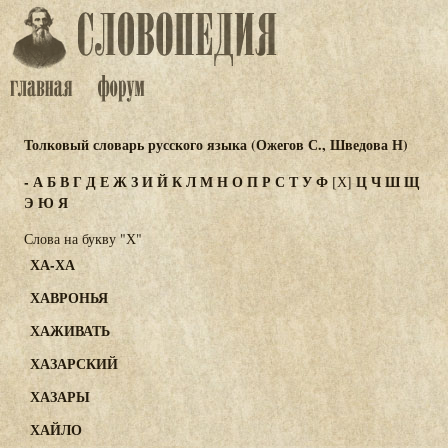
Толковый словарь русского языка (Ожегов С., Шведова Н)
-
А
Б
В
Г
Д
Е
Ж
З
И
Й
К
Л
М
Н
О
П
Р
С
Т
У
Ф
Ц
Ч
Ш
Щ
[Х]
Э
Ю
Я
Слова на букву "Х"
ХА-ХА
ХАВРОНЬЯ
ХАЖИВАТЬ
ХАЗАРСКИЙ
ХАЗАРЫ
ХАЙЛО