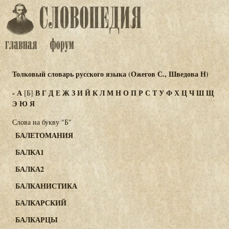
Толковый словарь русского языка (Ожегов С., Шведова Н)
-
А
В
Г
Д
Е
Ж
З
И
Й
К
Л
М
Н
О
П
Р
С
Т
У
Ф
Х
Ц
Ч
Ш
Щ
[Б]
Э
Ю
Я
Слова на букву "Б"
БАЛЕТОМАНИЯ
БАЛКА1
БАЛКА2
БАЛКАНИСТИКА
БАЛКАРСКИЙ
БАЛКАРЦЫ