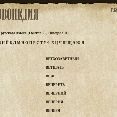
русского языка (Ожегов С., Шведова Н)
З
И
Й
К
Л
М
Н
О
П
Р
С
Т
У
Ф
Х
Ц
Ч
Ш
Щ
Э
Ю
Я
ВЕТХОЗАВЕТНЫЙ
ВЕТШАТЬ
ВЕЧЕ
ВЕЧЕРЕТЬ
ВЕЧЕРНИЙ
ВЕЧЕРНЯ
ВЕЧЕРЯ