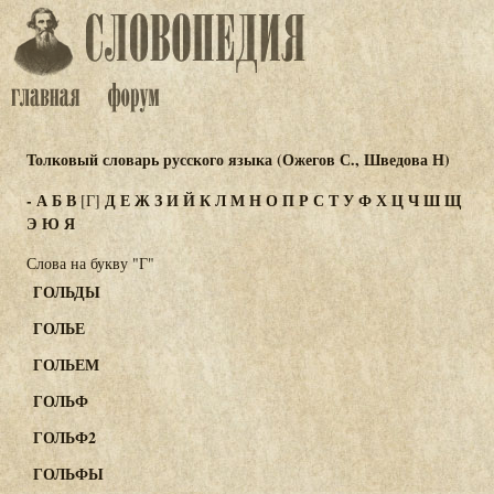
Толковый словарь русского языка (Ожегов С., Шведова Н)
-
А
Б
В
Д
Е
Ж
З
И
Й
К
Л
М
Н
О
П
Р
С
Т
У
Ф
Х
Ц
Ч
Ш
Щ
[Г]
Э
Ю
Я
Слова на букву "Г"
ГОЛЬДЫ
ГОЛЬЕ
ГОЛЬЕМ
ГОЛЬФ
ГОЛЬФ2
ГОЛЬФЫ