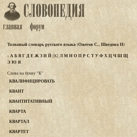
Толковый словарь русского языка (Ожегов С., Шведова Н)
-
А
Б
В
Г
Д
Е
Ж
З
И
Й
Л
М
Н
О
П
Р
С
Т
У
Ф
Х
Ц
Ч
Ш
Щ
[К]
Э
Ю
Я
Слова на букву "К"
КВАЛИФИЦИРОВАТЬ
КВАНТ
КВАНТИТАТИВНЫЙ
КВАРТА
КВАРТАЛ
КВАРТЕТ