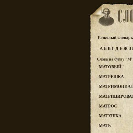
Толковый словарь 
-
А
Б
В
Г
Д
Е
Ж
З
Слова на букву "М"
МАТОВЫЙ"
МАТРЕШКА
МАТРИМОНИА
МАТРИЦИРОВА
МАТРОС
МАТУШКА
МАТЬ