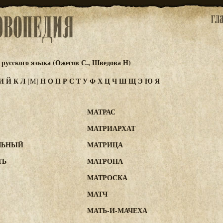
русского языка (Ожегов С., Шведова Н)
И
Й
К
Л
Н
О
П
Р
С
Т
У
Ф
Х
Ц
Ч
Ш
Щ
Э
Ю
Я
[М]
МАТРАС
МАТРИАРХАТ
ЛЬНЫЙ
МАТРИЦА
ТЬ
МАТРОНА
МАТРОСКА
МАТЧ
МАТЬ-И-МАЧЕХА