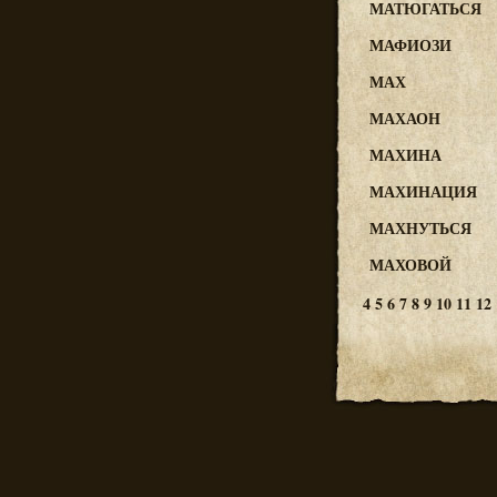
МАТЮГАТЬСЯ
МАФИОЗИ
МАХ
МАХАОН
МАХИНА
МАХИНАЦИЯ
МАХНУТЬСЯ
МАХОВОЙ
4
5
6
7
8
9
10
11
12