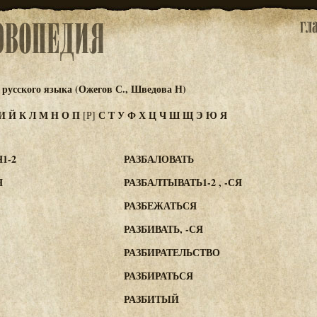
русского языка (Ожегов С., Шведова Н)
И
Й
К
Л
М
Н
О
П
С
Т
У
Ф
Х
Ц
Ч
Ш
Щ
Э
Ю
Я
[Р]
1-2
РАЗБАЛОВАТЬ
Я
РАЗБАЛТЫВАТЬ1-2 , -СЯ
РАЗБЕЖАТЬСЯ
РАЗБИВАТЬ, -СЯ
РАЗБИРАТЕЛЬСТВО
РАЗБИРАТЬСЯ
РАЗБИТЫЙ