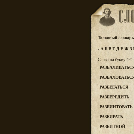
Толковый словарь 
-
А
Б
В
Г
Д
Е
Ж
З
Слова на букву "Р"
РАЗБАЛИВАТЬСЯ
РАЗБАЛОВАТЬС
РАЗБЕГАТЬСЯ
РАЗБЕРЕДИТЬ
РАЗБИНТОВАТЬ
РАЗБИРАТЬ
РАЗБИТНОЙ