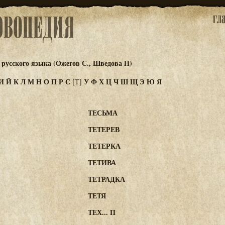
русского языка (Ожегов С., Шведова Н)
И
Й
К
Л
М
Н
О
П
Р
С
У
Ф
Х
Ц
Ч
Ш
Щ
Э
Ю
Я
[Т]
ТЕСЬМА
ТЕТЕРЕВ
ТЕТЕРКА
ТЕТИВА
ТЕТРАДКА
ТЕТЯ
ТЕХ... П