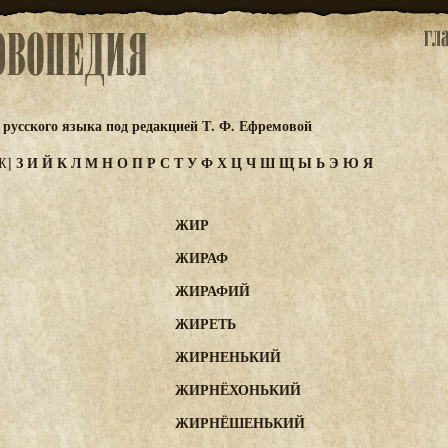
русского языка под редакцией Т. Ф. Ефремовой
З
И
Й
К
Л
М
Н
О
П
Р
С
Т
У
Ф
Х
Ц
Ч
Ш
Щ
Ы
Ь
Э
Ю
Я
Ж]
ЖИР
ЖИРАФ
ЖИРАФИЙ
ЖИРЕТЬ
ЖИРНЕНЬКИЙ
ЖИРНЁХОНЬКИЙ
ЖИРНЁШЕНЬКИЙ