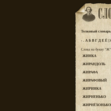
Толковый словарь 
-
.
А
Б
В
Г
Д
Е
Ё
[
Слова на букву "Ж"
ЖИНКА
ЖИРАНДОЛЬ
ЖИРАФА
ЖИРАФОВЫЙ
ЖИРИНКА
ЖИРНЕНЬКО
ЖИРНЁХОНЬКО