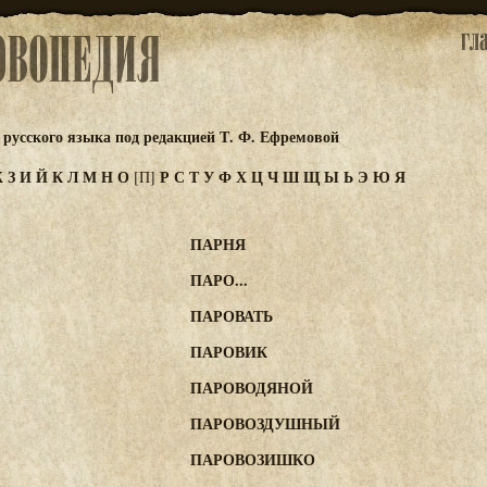
русского языка под редакцией Т. Ф. Ефремовой
Ж
З
И
Й
К
Л
М
Н
О
Р
С
Т
У
Ф
Х
Ц
Ч
Ш
Щ
Ы
Ь
Э
Ю
Я
[П]
ПАРНЯ
ПАРО...
ПАРОВАТЬ
ПАРОВИК
ПАРОВОДЯНОЙ
ПАРОВОЗДУШНЫЙ
ПАРОВОЗИШКО