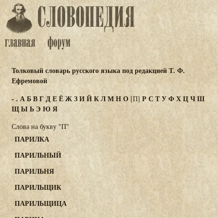
Толковый словарь русского языка под редакцией Т. Ф.
Ефремовой
-
.
А
Б
В
Г
Д
Е
Ё
Ж
З
И
Й
К
Л
М
Н
О
Р
С
Т
У
Ф
Х
Ц
Ч
Ш
[П]
Щ
Ы
Ь
Э
Ю
Я
Слова на букву "П"
ПАРИЛКА
ПАРИЛЬНЫЙ
ПАРИЛЬНЯ
ПАРИЛЬЩИК
ПАРИЛЬЩИЦА