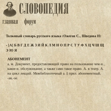
Толковый словарь русского языка (Ожегов С., Шведова Н)
-
[А]
Б
В
Г
Д
Е
Ж
З
И
Й
К
Л
М
Н
О
П
Р
С
Т
У
Ф
Х
Ц
Ч
Ш
Щ
Э
Ю
Я
АБОНЕМЕНТ
а, м. Документ, предоставляющий право на пользование чем-н.,
какое-н. обслуживание, а также само такое право. А. в театр. А.
на цикл лекций. Межбиблиотечный а. || прил. абонементный,
-ая,-ое.