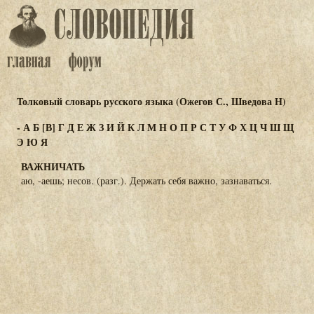
Толковый словарь русского языка (Ожегов С., Шведова Н)
-
А
Б
[В]
Г
Д
Е
Ж
З
И
Й
К
Л
М
Н
О
П
Р
С
Т
У
Ф
Х
Ц
Ч
Ш
Щ
Э
Ю
Я
ВАЖНИЧАТЬ
аю, -аешь; несов. (разг.). Держать себя важно, зазнаваться.