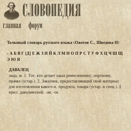
Толковый словарь русского языка (Ожегов С., Шведова Н)
-
А
Б
В
Г
[Д]
Е
Ж
З
И
Й
К
Л
М
Н
О
П
Р
С
Т
У
Ф
Х
Ц
Ч
Ш
Щ
Э
Ю
Я
ДАВАЛЕЦ
льца, м. 1. Тот, кто делает заказ ремесленнику, портному,
прачке (устар.). 2. Заказчик, предоставляющий свой материал
для изготовления какого-н. продукта, товара (устар. и спец.). ||
прил. давальческий, -ая, -ое.