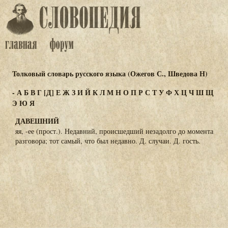
Толковый словарь русского языка (Ожегов С., Шведова Н)
-
А
Б
В
Г
[Д]
Е
Ж
З
И
Й
К
Л
М
Н
О
П
Р
С
Т
У
Ф
Х
Ц
Ч
Ш
Щ
Э
Ю
Я
ДАВЕШНИЙ
яя, -ее (прост.). Недавний, происшедший незадолго до момента
разговора; тот самый, что был недавно. Д. случаи. Д. гость.