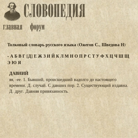
Толковый словарь русского языка (Ожегов С., Шведова Н)
-
А
Б
В
Г
[Д]
Е
Ж
З
И
Й
К
Л
М
Н
О
П
Р
С
Т
У
Ф
Х
Ц
Ч
Ш
Щ
Э
Ю
Я
ДАВНИЙ
яя, -ее. 1. Бывший, происшедший вадолго до настоящего
времени. Д. случай. С давших пор. 2. Существующий издавна.
Д. друг. Давняя привязанность.