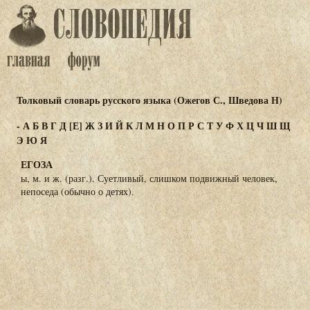
Толковый словарь русского языка (Ожегов С., Шведова Н)
-
А
Б
В
Г
Д
[Е]
Ж
З
И
Й
К
Л
М
Н
О
П
Р
С
Т
У
Ф
Х
Ц
Ч
Ш
Щ
Э
Ю
Я
ЕГОЗА
ы, м. и ж. (разг.). Суетливый, слишком подвижный человек,
непоседа (обычно о детях).