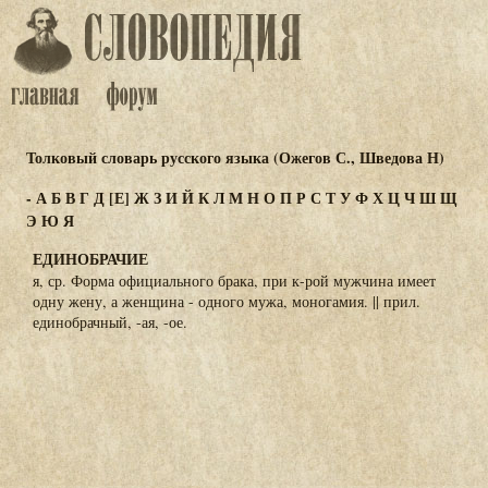
Толковый словарь русского языка (Ожегов С., Шведова Н)
-
А
Б
В
Г
Д
[Е]
Ж
З
И
Й
К
Л
М
Н
О
П
Р
С
Т
У
Ф
Х
Ц
Ч
Ш
Щ
Э
Ю
Я
ЕДИНОБРАЧИЕ
я, ср. Форма официального брака, при к-рой мужчина имеет
одну жену, а женщина - одного мужа, моногамия. || прил.
единобрачный, -ая, -ое.