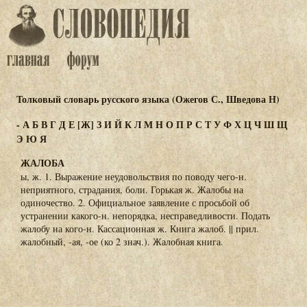
Толковый словарь русского языка (Ожегов С., Шведова Н)
-
А
Б
В
Г
Д
Е
[Ж]
З
И
Й
К
Л
М
Н
О
П
Р
С
Т
У
Ф
Х
Ц
Ч
Ш
Щ
Э
Ю
Я
ЖАЛОБА
ы, ж. 1. Выражение неудовольствия по поводу чего-н.
неприятного, страдания, боли. Горькая ж. Жалобы на
одиночество. 2. Официальное заявление с просьбой об
устранении какого-н. непорядка, несправедливости. Подать
жалобу на кого-н. Кассационная ж. Книга жалоб. || прил.
жалобный, -ая, -ое (ко 2 знач.). Жалобная книга.