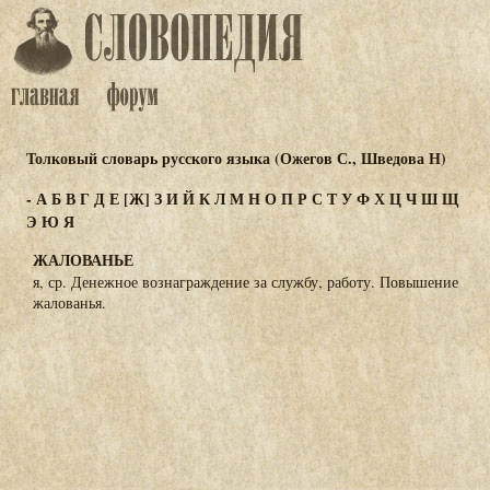
Толковый словарь русского языка (Ожегов С., Шведова Н)
-
А
Б
В
Г
Д
Е
[Ж]
З
И
Й
К
Л
М
Н
О
П
Р
С
Т
У
Ф
Х
Ц
Ч
Ш
Щ
Э
Ю
Я
ЖАЛОВАНЬЕ
я, ср. Денежное вознаграждение за службу, работу. Повышение
жалованья.