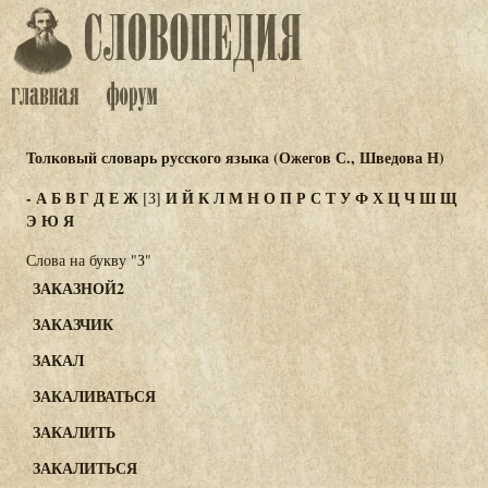
Толковый словарь русского языка (Ожегов С., Шведова Н)
-
А
Б
В
Г
Д
Е
Ж
И
Й
К
Л
М
Н
О
П
Р
С
Т
У
Ф
Х
Ц
Ч
Ш
Щ
[З]
Э
Ю
Я
Слова на букву "З"
ЗАКАЗНОЙ2
ЗАКАЗЧИК
ЗАКАЛ
ЗАКАЛИВАТЬСЯ
ЗАКАЛИТЬ
ЗАКАЛИТЬСЯ