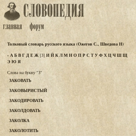
Толковый словарь русского языка (Ожегов С., Шведова Н)
-
А
Б
В
Г
Д
Е
Ж
И
Й
К
Л
М
Н
О
П
Р
С
Т
У
Ф
Х
Ц
Ч
Ш
Щ
[З]
Э
Ю
Я
Слова на букву "З"
ЗАКОВАТЬ
ЗАКОВЫРИСТЫЙ
ЗАКОДИРОВАТЬ
ЗАКОЛДОВАТЬ
ЗАКОЛКА
ЗАКОЛОТИТЬ