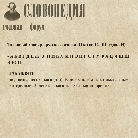
Толковый словарь русского языка (Ожегов С., Шведова Н)
-
А
Б
В
Г
Д
Е
Ж
[З]
И
Й
К
Л
М
Н
О
П
Р
С
Т
У
Ф
Х
Ц
Ч
Ш
Щ
Э
Ю
Я
ЗАБАВЛЯТЬ
яю, -яешь; нвсов., кого (что). Развлекать чем-н. занимательным,
интересным. 3. детей. 3. кого-н. веселыми историями.