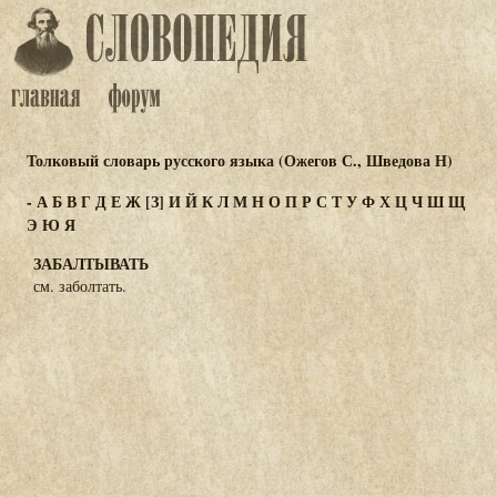
Толковый словарь русского языка (Ожегов С., Шведова Н)
-
А
Б
В
Г
Д
Е
Ж
[З]
И
Й
К
Л
М
Н
О
П
Р
С
Т
У
Ф
Х
Ц
Ч
Ш
Щ
Э
Ю
Я
ЗАБАЛТЫВАТЬ
см. заболтать.