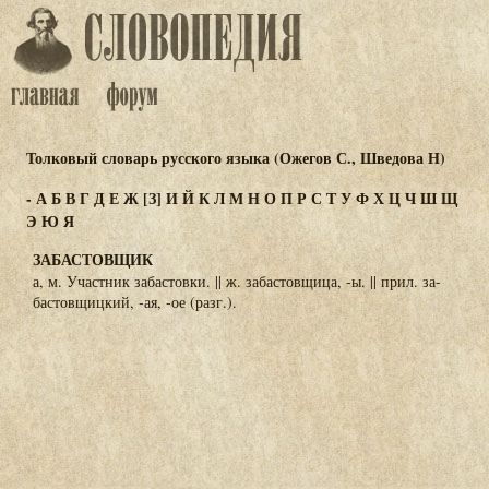
Толковый словарь русского языка (Ожегов С., Шведова Н)
-
А
Б
В
Г
Д
Е
Ж
[З]
И
Й
К
Л
М
Н
О
П
Р
С
Т
У
Ф
Х
Ц
Ч
Ш
Щ
Э
Ю
Я
ЗАБАСТОВЩИК
а, м. Участник забастовки. || ж. забастовщица, -ы. || прил. за-
бастовщицкий, -ая, -ое (разг.).