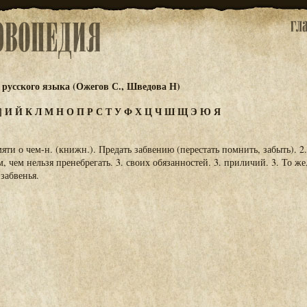
русского языка (Ожегов С., Шведова Н)
]
И
Й
К
Л
М
Н
О
П
Р
С
Т
У
Ф
Х
Ц
Ч
Ш
Щ
Э
Ю
Я
амяти о чем-н. (книжн.). Предать забвению (перестать помнить, забыть). 2.
 чем нельзя пренебрегать. 3. своих обязанностей. 3. приличий. 3. То же
 забвенья.