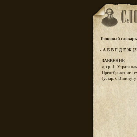
Толковый словарь 
-
А
Б
В
Г
Д
Е
Ж
[З
ЗАБВЕНИЕ
я, ср. 1. Утрата п
Пренебрежение тем,
(устар.). В минуту