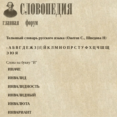
Толковый словарь русского языка (Ожегов С., Шведова Н)
-
А
Б
В
Г
Д
Е
Ж
З
Й
К
Л
М
Н
О
П
Р
С
Т
У
Ф
Х
Ц
Ч
Ш
Щ
[И]
Э
Ю
Я
Слова на букву "И"
ИНАЧЕ
ИНВАЛИД
ИНВАЛИДНОСТЬ
ИНВАЛИДНЫЙ
ИНВАЛЮТА
ИНВАРИАНТ