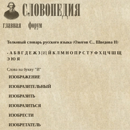
Толковый словарь русского языка (Ожегов С., Шведова Н)
-
А
Б
В
Г
Д
Е
Ж
З
Й
К
Л
М
Н
О
П
Р
С
Т
У
Ф
Х
Ц
Ч
Ш
Щ
[И]
Э
Ю
Я
Слова на букву "И"
ИЗОБРАЖЕНИЕ
ИЗОБРАЗИТЕЛЬНЫЙ
ИЗОБРАЗИТЬ
ИЗОБРАЗИТЬСЯ
ИЗОБРЕСТИ
ИЗОБРЕТАТЕЛЬ