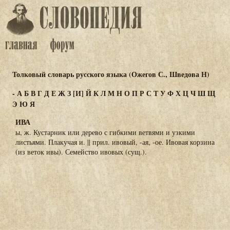
Толковый словарь русского языка (Ожегов С., Шведова Н)
-
А
Б
В
Г
Д
Е
Ж
З
[И]
Й
К
Л
М
Н
О
П
Р
С
Т
У
Ф
Х
Ц
Ч
Ш
Щ
Э
Ю
Я
ИВА
ы, ж. Кустарник или дерево с гибкими ветвями и узкими
листьями. Плакучая и. || прил. ивовый, -ая, -ое. Ивовая корзина
(из веток ивы). Семейство ивовых (сущ.).