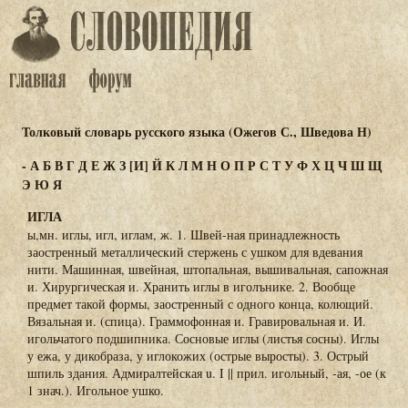
Толковый словарь русского языка (Ожегов С., Шведова Н)
-
А
Б
В
Г
Д
Е
Ж
З
[И]
Й
К
Л
М
Н
О
П
Р
С
Т
У
Ф
Х
Ц
Ч
Ш
Щ
Э
Ю
Я
ИГЛА
ы,мн. иглы, игл, иглам, ж. 1. Швей-ная принадлежность
заостренный металлический стержень с ушком для вдевания
нити. Машинная, швейная, штопальная, вышивальная, сапожная
и. Хирургическая и. Хранить иглы в иголънике. 2. Вообще
предмет такой формы, заостренный с одного конца, колющий.
Вязальная и. (спица). Граммофонная и. Гравировальная и. И.
игольчатого подшипника. Сосновые иглы (листья сосны). Иглы
у ежа, у дикобраза, у иглокожих (острые выросты). 3. Острый
шпиль здания. Адмиралтейская u. I || прил. игольный, -ая, -ое (к
1 знач.). Игольное ушко.