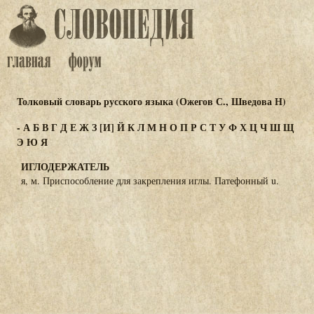
Толковый словарь русского языка (Ожегов С., Шведова Н)
-
А
Б
В
Г
Д
Е
Ж
З
[И]
Й
К
Л
М
Н
О
П
Р
С
Т
У
Ф
Х
Ц
Ч
Ш
Щ
Э
Ю
Я
ИГЛОДЕРЖАТЕЛЬ
я, м. Приспособление для закрепления иглы. Патефонный u.