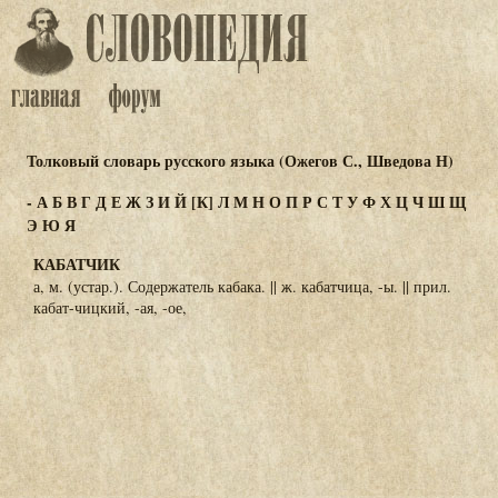
Толковый словарь русского языка (Ожегов С., Шведова Н)
-
А
Б
В
Г
Д
Е
Ж
З
И
Й
[К]
Л
М
Н
О
П
Р
С
Т
У
Ф
Х
Ц
Ч
Ш
Щ
Э
Ю
Я
КАБАТЧИК
а, м. (устар.). Содержатель кабака. || ж. кабатчица, -ы. || прил.
кабат-чицкий, -ая, -ое,