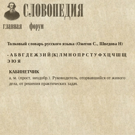
Толковый словарь русского языка (Ожегов С., Шведова Н)
-
А
Б
В
Г
Д
Е
Ж
З
И
Й
[К]
Л
М
Н
О
П
Р
С
Т
У
Ф
Х
Ц
Ч
Ш
Щ
Э
Ю
Я
КАБИНЕТЧИК
а, м. (прост, неодобр.). Руководитель, оторвавшийся от живого
дела, от решения практических задач.