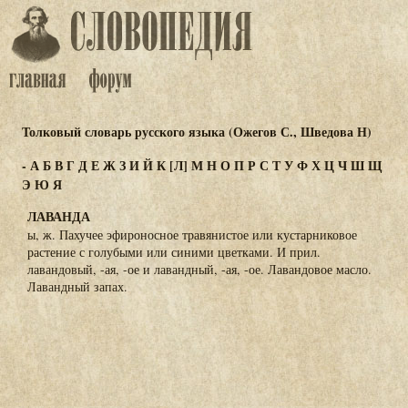
Толковый словарь русского языка (Ожегов С., Шведова Н)
-
А
Б
В
Г
Д
Е
Ж
З
И
Й
К
[Л]
М
Н
О
П
Р
С
Т
У
Ф
Х
Ц
Ч
Ш
Щ
Э
Ю
Я
ЛАВАНДА
ы, ж. Пахучее эфироносное травянистое или кустарниковое
растение с голубыми или синими цветками. И прил.
лавандовый, -ая, -ое и лавандный, -ая, -ое. Лавандовое масло.
Лавандный запах.