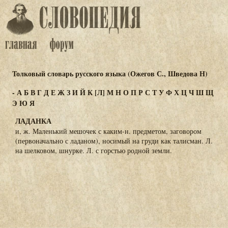
Толковый словарь русского языка (Ожегов С., Шведова Н)
-
А
Б
В
Г
Д
Е
Ж
З
И
Й
К
[Л]
М
Н
О
П
Р
С
Т
У
Ф
Х
Ц
Ч
Ш
Щ
Э
Ю
Я
ЛАДАНКА
и, ж. Маленький мешочек с каким-н. предметом, заговором
(первоначально с ладаном), носимый на груди как талисман. Л.
на шелковом, шнурке. Л. с горстью родной земли.