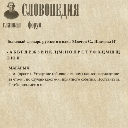
Толковый словарь русского языка (Ожегов С., Шведова Н)
-
А
Б
В
Г
Д
Е
Ж
З
И
Й
К
Л
[М]
Н
О
П
Р
С
Т
У
Ф
Х
Ц
Ч
Ш
Щ
Э
Ю
Я
МАГАРЫЧ
а, м. (прост.). Угощение (обычно с вином) как вознаграждение
за что-н., по случаю какого-н. приятного события. Поставить м.
С тебя полагается м.