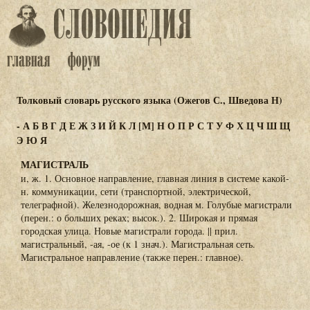
Толковый словарь русского языка (Ожегов С., Шведова Н)
-
А
Б
В
Г
Д
Е
Ж
З
И
Й
К
Л
[М]
Н
О
П
Р
С
Т
У
Ф
Х
Ц
Ч
Ш
Щ
Э
Ю
Я
МАГИСТРАЛЬ
и, ж. 1. Основное направление, главная линия в системе какой-
н. коммуникации, сети (транспортной, электрической,
телеграфной). Железнодорожная, водная м. Голубые магистрали
(перен.: о больших реках; высок.). 2. Широкая и прямая
городская улица. Новые магистрали города. || прил.
магистральный, -ая, -ое (к 1 знач.). Магистральная сеть.
Магистральное направление (также перен.: главное).