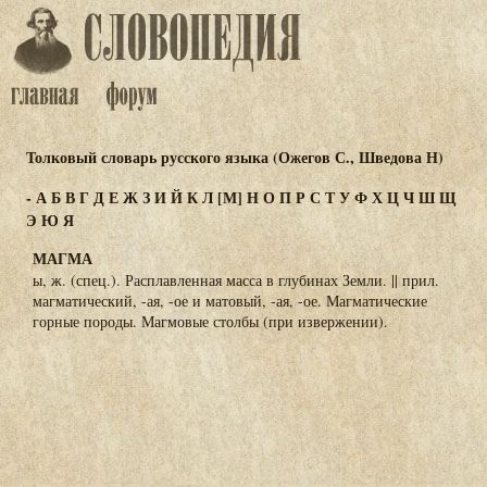
Толковый словарь русского языка (Ожегов С., Шведова Н)
-
А
Б
В
Г
Д
Е
Ж
З
И
Й
К
Л
[М]
Н
О
П
Р
С
Т
У
Ф
Х
Ц
Ч
Ш
Щ
Э
Ю
Я
МАГМА
ы, ж. (спец.). Расплавленная масса в глубинах Земли. || прил.
магматический, -ая, -ое и матовый, -ая, -ое. Магматические
горные породы. Магмовые столбы (при извержении).