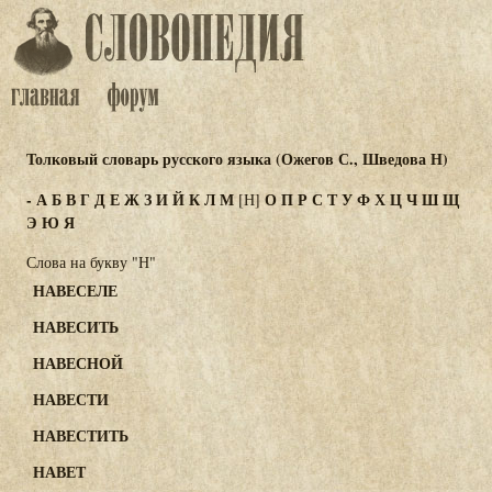
Толковый словарь русского языка (Ожегов С., Шведова Н)
-
А
Б
В
Г
Д
Е
Ж
З
И
Й
К
Л
М
О
П
Р
С
Т
У
Ф
Х
Ц
Ч
Ш
Щ
[Н]
Э
Ю
Я
Слова на букву "Н"
НАВЕСЕЛЕ
НАВЕСИТЬ
НАВЕСНОЙ
НАВЕСТИ
НАВЕСТИТЬ
НАВЕТ