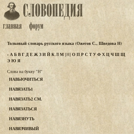
Толковый словарь русского языка (Ожегов С., Шведова Н)
-
А
Б
В
Г
Д
Е
Ж
З
И
Й
К
Л
М
О
П
Р
С
Т
У
Ф
Х
Ц
Ч
Ш
Щ
[Н]
Э
Ю
Я
Слова на букву "Н"
НАВЬЮЧИТЬСЯ
НАВЯЗАТЬ1
НАВЯЗАТЬ2 СМ.
НАВЯЗАТЬСЯ
НАВЯЗНУТЬ
НАВЯЗЧИВЫЙ