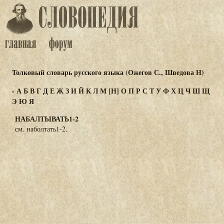
Толковый словарь русского языка (Ожегов С., Шведова Н)
-
А
Б
В
Г
Д
Е
Ж
З
И
Й
К
Л
М
[Н]
О
П
Р
С
Т
У
Ф
Х
Ц
Ч
Ш
Щ
Э
Ю
Я
НАБАЛТЫВАТЬ1-2
см. наболтать1-2.