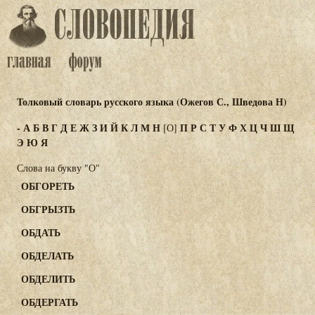
Толковый словарь русского языка (Ожегов С., Шведова Н)
-
А
Б
В
Г
Д
Е
Ж
З
И
Й
К
Л
М
Н
П
Р
С
Т
У
Ф
Х
Ц
Ч
Ш
Щ
[О]
Э
Ю
Я
Слова на букву "О"
ОБГОРЕТЬ
ОБГРЫЗТЬ
ОБДАТЬ
ОБДЕЛАТЬ
ОБДЕЛИТЬ
ОБДЕРГАТЬ