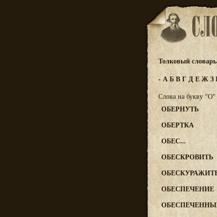
Толковый словарь 
-
А
Б
В
Г
Д
Е
Ж
З
Слова на букву "О"
ОБЕРНУТЬ
ОБЕРТКА
ОБЕС...
ОБЕСКРОВИТЬ
ОБЕСКУРАЖИТ
ОБЕСПЕЧЕНИЕ
ОБЕСПЕЧЕННЫ