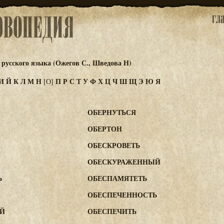
русского языка (Ожегов С., Шведова Н)
И
Й
К
Л
М
Н
П
Р
С
Т
У
Ф
Х
Ц
Ч
Ш
Щ
Э
Ю
Я
[О]
ОБЕРНУТЬСЯ
ОБЕРТОН
ОБЕСКРОВЕТЬ
ОБЕСКУРАЖЕННЫЙ
Ь
ОБЕСПАМЯТЕТЬ
ОБЕСПЕЧЕННОСТЬ
Й
ОБЕСПЕЧИТЬ