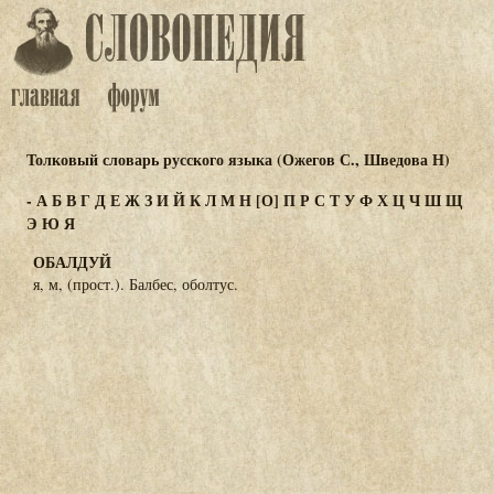
Толковый словарь русского языка (Ожегов С., Шведова Н)
-
А
Б
В
Г
Д
Е
Ж
З
И
Й
К
Л
М
Н
[О]
П
Р
С
Т
У
Ф
Х
Ц
Ч
Ш
Щ
Э
Ю
Я
ОБАЛДУЙ
я, м, (прост.). Балбес, оболтус.