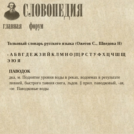
Толковый словарь русского языка (Ожегов С., Шведова Н)
-
А
Б
В
Г
Д
Е
Ж
З
И
Й
К
Л
М
Н
О
[П]
Р
С
Т
У
Ф
Х
Ц
Ч
Ш
Щ
Э
Ю
Я
ПАВОДОК
дка, м. Поднятие уровня воды в реках, водоемах в результате
ливней, быстрого таяния снега, льдов. || прил. паводковый, -ая,
-ое. Паводковые воды.